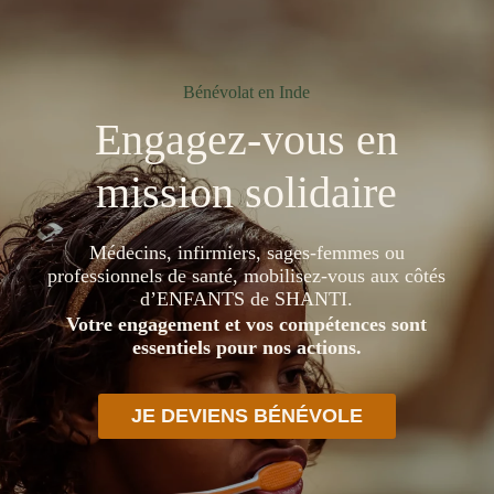
Bénévolat en Inde
Engagez-vous en
mission solidaire
Médecins, infirmiers, sages-femmes ou
professionnels de santé, mobilisez-vous aux côtés
d’ENFANTS de SHANTI.
Votre engagement et vos compétences sont
essentiels pour nos actions.
JE DEVIENS BÉNÉVOLE